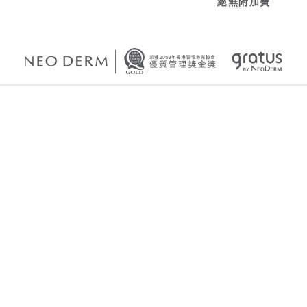
絕無附加費
1
Lift the skin on the neck, under the chin, and on the brow
|
2
肌底彈力網深度因療程部位而異，一般眼部療程所需深度為1.5mm
及3mm，面頰、面腮、下巴及頸部所需深度為3mm及4.5mm
|
3
U.S. FDA CLEARED K072505, K121700, K132028,
K1340322
|
4
付費療程由專業註冊醫生主理，免費體驗將由專業護