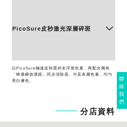
以PicoSure極速皮秒震碎未浮面色素，再配合獨有
「蜂巢瞬效透鏡」同步清除底、中及表層色素，均勻
聯
美白膚色。
絡
我
們
分店資料