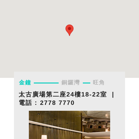
金鐘
銅鑼灣
旺角
太古廣場第二座24樓18-22室
|
電話 : 2778 7770