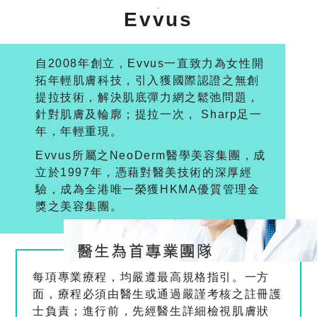
Evvus
自2008年創立，Evvus一直致力為女性開
拓年輕肌膚科技，引入獲國際認證之無創
提拉技術，解決肌底彈力網之鬆弛問題，
針對肌膚及輪廓；提拉一次， Sharp足一
年，年輕重現。
Evvus所屬之NeoDerm醫學美容集團，成
立於1997年，憑藉對醫美技術的深厚經
驗，成為全港唯一榮獲HKMA優質管理金
獎之美容集團。
每項專業療程，均嚴遵最高規格指引。一方
面，療程必須由醫生或通過嚴謹考核之註冊護
士負責；進行前，先經醫生詳細檢視肌膚狀